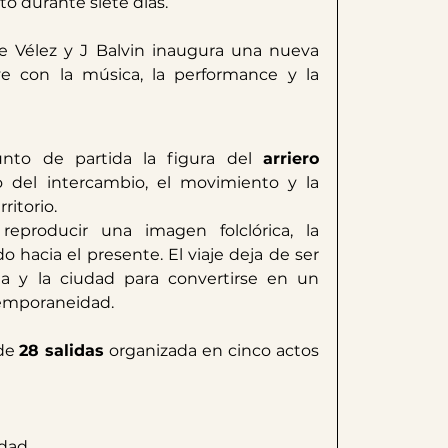
o durante siete días.
de Vélez y J Balvin inaugura una nueva 
 con la música, la performance y la 
to de partida la figura del 
arriero 
co del intercambio, el movimiento y la 
ritorio.
producir una imagen folclórica, la 
o hacia el presente. El viaje deja de ser 
 y la ciudad para convertirse en un 
temporaneidad.
de 
28 salidas
 organizada en cinco actos 
udad