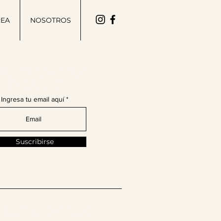
REA
NOSOTROS
ete a nuestra comunidad
de moda latina!
Ingresa tu email aquí
Suscribirse
enos en @thelatinissue