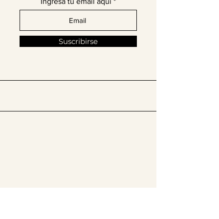
Ingresa tu email aquí
Suscribirse
​Síguenos en @thelatinissue