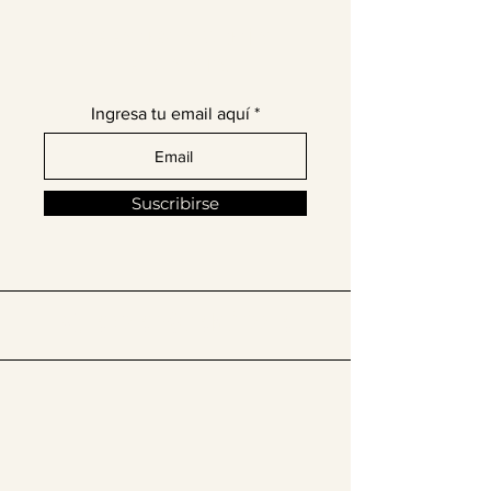
¡Únete a nuestra comunidad
de moda latina!
Ingresa tu email aquí
Suscribirse
​Síguenos en @thelatinissue