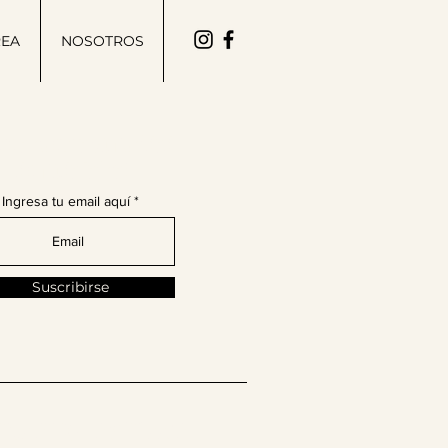
REA
NOSOTROS
ete a nuestra comunidad
de moda latina!
Ingresa tu email aquí
Suscribirse
enos en @thelatinissue