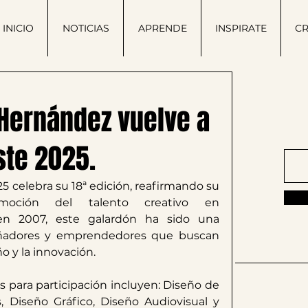
INICIO
NOTICIAS
APRENDE
INSPIRATE
C
¡Ún
 Hernández vuelve a
ste 2025.
5 celebra su 18ª edición, reafirmando su 
oción del talento creativo en 
en 2007, este galardón ha sido una 
eñadores y emprendedores que buscan 
 y la innovación. ​
as para participación incluyen: Diseño de 
​Sígu
 Diseño Gráfico, Diseño Audiovisual y 