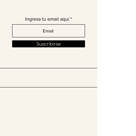
de moda latina!
Ingresa tu email aquí
Suscribirse
​Síguenos en @thelatinissue