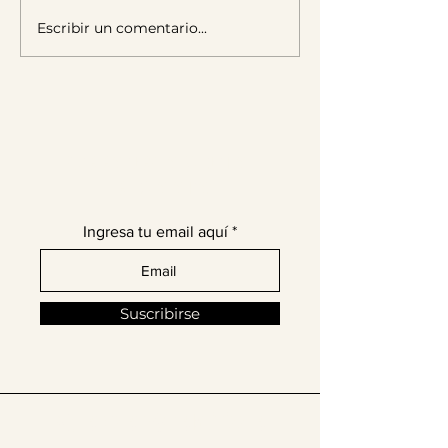
Escribir un comentario...
Jeanna Ortega se inspira en
Los Diseñadores 
Beetle Juice para sus
a Diseñador del Añ
últimos looks.
Fashion Awards 2
¡Únete a nuestra comunidad
de moda latina!
Ingresa tu email aquí
Suscribirse
​Síguenos en @thelatinissue