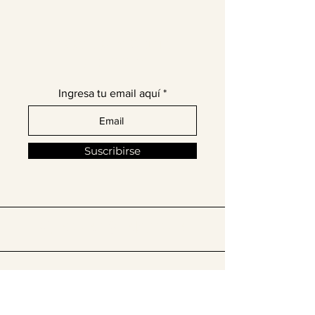
¡Únete a nuestra comunidad
de moda latina!
Ingresa tu email aquí
Suscribirse
​Síguenos en @thelatinissue