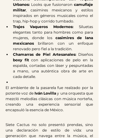
Urbanos:
 Looks que fusionaron 
camuflaje 
militar
, casimires mexicanos y estilos 
inspirados en géneros musicales como el 
trap, hip-hop y corrido tumbado.
Trajes Vaqueros Modernos:
 Siluetas 
elegantes tanto para hombres como para 
mujeres, donde los 
casimires de lana 
mexicanos
 brillaron con un enfoque 
renovado pero fiel a la tradición.
Chamarras de Piel Artesanales:
 Diseños 
boxy fit
 con aplicaciones de pelo en la 
espalda, cortadas con láser y pespuntadas 
a mano, una auténtica obra de arte en 
cada detalle.
El ambiente de la pasarela fue realzado por la 
potente voz de 
Iván Lovilla
 y una orquesta que 
mezcló melodías clásicas con música norteña, 
creando una experiencia sensorial que 
encapsuló la esencia de México.
Siete Cactus no solo presentó prendas, sino 
una declaración de estilo de vida: una 
generación que navega entre la música, el 