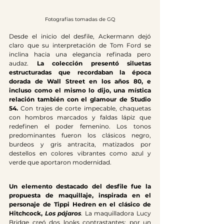
Fotografías tomadas de GQ
Desde el inicio del desfile, Ackermann dejó 
claro que su interpretación de Tom Ford se 
inclina hacia una elegancia refinada pero 
audaz. 
La colección presentó siluetas 
estructuradas que recordaban la época 
dorada de Wall Street en los años 80, e 
incluso como el mismo lo dijo, una mística 
relación también con el glamour de Studio 
54. 
Con trajes de corte impecable, chaquetas 
con hombros marcados y faldas lápiz que 
redefinen el poder femenino. Los tonos 
predominantes fueron los clásicos negro, 
burdeos y gris antracita, matizados por 
destellos en colores vibrantes como azul y 
verde que aportaron modernidad.
Un elemento destacado del desfile fue la 
propuesta de maquillaje, inspirada en el 
personaje de Tippi Hedren en el clásico de 
Hitchcock, 
Los pájaros
. La maquilladora Lucy 
Bridge creó dos looks contrastantes: por un 