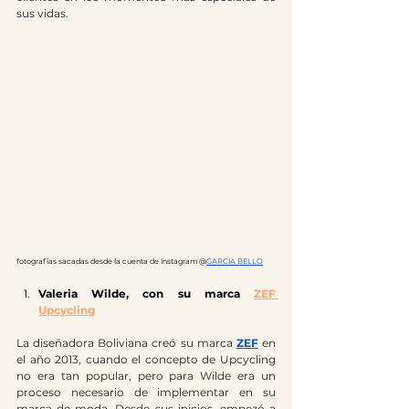
sus vidas. 
fotografías sacadas desde la cuenta de Instagram @
GARCIA BELLO
Valeria Wilde, con su marca 
ZEF 
Upcycling
La diseñadora Boliviana creó su marca 
ZEF
 en 
el año 2013, cuando el concepto de Upcycling 
no era tan popular, pero para Wilde era un 
proceso necesario de implementar en su 
marca de moda. Desde sus inicios, empezó a 