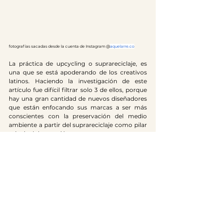
fotografías sacadas desde la cuenta de Instagram @
aquelarre.co
La práctica de upcycling o suprareciclaje, es 
una que se está apoderando de los creativos 
latinos. Haciendo la investigación de este 
artículo fue difícil filtrar solo 3 de ellos, porque 
hay una gran cantidad de nuevos diseñadores 
que están enfocando sus marcas a ser más 
conscientes con la preservación del medio 
ambiente a partir del suprareciclaje como pilar 
principal de creación. 
Con el upcyling han encontrado un camino de 
darle uso a esos residuos textiles generados 
por el comercio masivo de prendas. Esta 
alternativa también 
ha propagado identidades de diseño originales 
que permiten darle a los consumidores finales 
piezas exclusivas que cuentan historias y llevan 
un mensaje positivo, incentivando a reparar un 