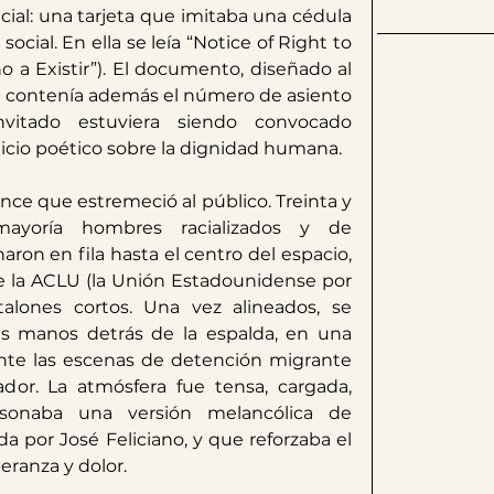
al: una tarjeta que imitaba una cédula 
ocial. En ella se leía “Notice of Right to 
o a Existir”). El documento, diseñado al 
al, contenía además el número de asiento 
vitado estuviera siendo convocado 
uicio poético sobre la dignidad humana.
nce que estremeció al público. Treinta y 
yoría hombres racializados y de 
n en fila hasta el centro del espacio, 
e la ACLU (la Unión Estadounidense por 
talones cortos. Una vez alineados, se 
las manos detrás de la espalda, en una 
te las escenas de detención migrante 
dor. La atmósfera fue tensa, cargada, 
mientras en los altavoces sonaba una versión melancólica de 
da por José Feliciano, y que reforzaba el 
eranza y dolor.