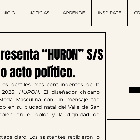
INICIO
NOTICIAS
APRENDE
INSPIRATE
C
¡Ún
presenta “HURON” S/S
 acto político.
 los desfiles más contundentes de la 
 2026: 
HURON
. El diseñador chicano 
Moda Masculina con un mensaje tan 
ado en su ciudad natal del Valle de San 
ambién en el dolor y la dignidad de 
​Sígu
taba claro. Los asistentes recibieron lo 