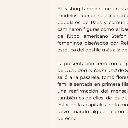
El casting también fue un stat
modelos fueron seleccionados
populares de París y comunida
caminaron figuras como el bas
de fútbol americano Stefon 
femeninos diseñados por Reb
estético del desfile más allá del
La presentación cerró con un g
de 
This Land Is Your Land
 de 
salió a la pasarela, tomó flor
familia sentada en primera fil
una reafirmación del mensaje 
también es de ellos, de los qu
estar en las capitales de la m
salvo cuando alguien como é
derecho.