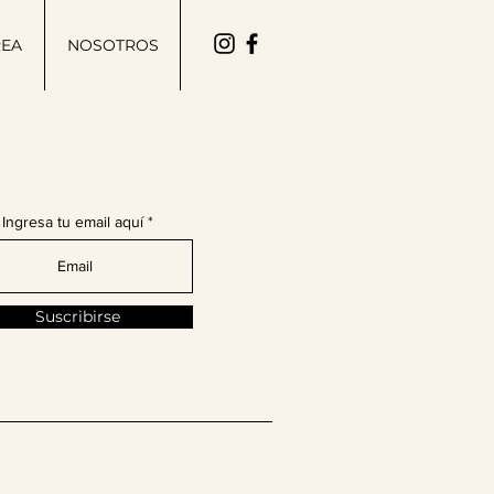
REA
NOSOTROS
ete a nuestra comunidad
de moda latina!
Ingresa tu email aquí
Suscribirse
enos en @thelatinissue