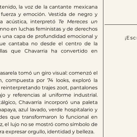
En medio de ese silencio contenido, la voz de la cantante mexicana 
 fuerza y emoción. Vestida de negro y 
 acústica, interpretó 
Te Mereces un 
mno en luchas feministas y de derechos 
 una capa de profundidad emocional y 
¡Esc
 que cantaba no desde el centro de la 
illas que Chavarria ha convertido en 
asarela tomó un giro visual: comenzó el 
n, compuesta por 74 looks, exploró la 
 reinterpretando trajes zoot, pantalones 
jo y referencias al uniforme industrial. 
lgico, Chavarria incorporó una paleta 
papaya, azul lavado, verde hospitalario y 
ades que transformaron lo funcional en 
ez, el lujo no se mostró como símbolo de 
a expresar orgullo, identidad y belleza.