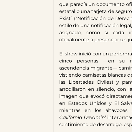
que parecía un documento ofici
estatal o una tarjeta de seguro s
Exist” (“Notificación de Derech
estilo de una notificación leg
asignado, como si cada in
oficialmente a presenciar un j
El show inició con un performa
cinco personas —en su ma
ascendencia migrante— caminaro
vistiendo camisetas blancas d
las Libertades Civiles) y pan
arrodillaron en silencio, con 
imagen que evocó directamen
en Estados Unidos y El Salva
California Dreamin’
 interpreta
sentimiento de desarraigo, esp