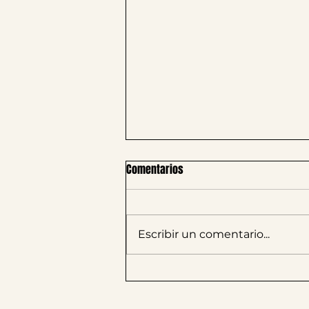
Comentarios
Escribir un comentario...
Talento Latino: CULdeBAL. De
proyecto fotográfico a marca de