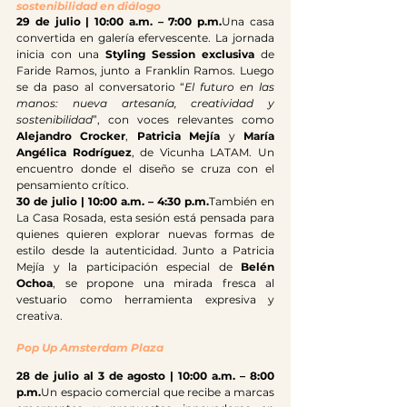
sostenibilidad en diálogo
29 de julio | 10:00 a.m. – 7:00 p.m.
Una casa 
convertida en galería efervescente. La jornada 
inicia con una 
Styling Session exclusiva
 de 
Faride Ramos, junto a Franklin Ramos. Luego 
se da paso al conversatorio “
El futuro en las 
manos: nueva artesanía, creatividad y 
sostenibilidad
”, con voces relevantes como 
Alejandro Crocker
, 
Patricia Mejía
 y 
María 
Angélica Rodríguez
, de Vicunha LATAM. Un 
encuentro donde el diseño se cruza con el 
pensamiento crítico.
30 de julio | 10:00 a.m. – 4:30 p.m.
También en 
La Casa Rosada, esta sesión está pensada para 
quienes quieren explorar nuevas formas de 
estilo desde la autenticidad. Junto a Patricia 
Mejía y la participación especial de 
Belén 
Ochoa
, se propone una mirada fresca al 
vestuario como herramienta expresiva y 
creativa.
Pop Up Amsterdam Plaza
28 de julio al 3 de agosto | 10:00 a.m. – 8:00 
p.m.
Un espacio comercial que recibe a marcas 