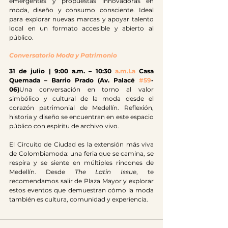
emergentes y propuestas innovadoras en 
moda, diseño y consumo consciente. Ideal 
para explorar nuevas marcas y apoyar talento 
local en un formato accesible y abierto al 
público.
Conversatorio Moda y Patrimonio
31 de julio | 9:00 a.m. – 10:30 
a.m.La
 Casa 
Quemada – Barrio Prado (Av. Palacé 
#59
-
06)
Una conversación en torno al valor 
simbólico y cultural de la moda desde el 
corazón patrimonial de Medellín. Reflexión, 
historia y diseño se encuentran en este espacio 
público con espíritu de archivo vivo.
El Circuito de Ciudad es la extensión más viva 
de Colombiamoda: una feria que se camina, se 
respira y se siente en múltiples rincones de 
Medellín. Desde 
The Latin Issue
, te 
recomendamos salir de Plaza Mayor y explorar 
estos eventos que demuestran cómo la moda 
también es cultura, comunidad y experiencia.