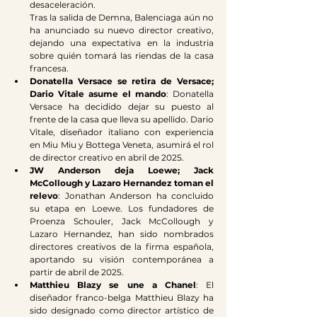
desaceleración. ​
Tras la salida de Demna, Balenciaga aún no 
ha anunciado su nuevo director creativo, 
dejando una expectativa en la industria 
sobre quién tomará las riendas de la casa 
francesa.​
Donatella Versace se retira de Versace; 
Dario Vitale asume el mando
: Donatella 
Versace ha decidido dejar su puesto al 
frente de la casa que lleva su apellido. Dario 
Vitale, diseñador italiano con experiencia 
en Miu Miu y Bottega Veneta, asumirá el rol 
de director creativo en abril de 2025. ​
JW Anderson deja Loewe; Jack 
McCollough y Lazaro Hernandez toman el 
relevo
: Jonathan Anderson ha concluido 
su etapa en Loewe. Los fundadores de 
Proenza Schouler, Jack McCollough y 
Lazaro Hernandez, han sido nombrados 
directores creativos de la firma española, 
aportando su visión contemporánea a 
partir de abril de 2025. ​
Matthieu Blazy se une a Chanel
: El 
diseñador franco-belga Matthieu Blazy ha 
sido designado como director artístico de 