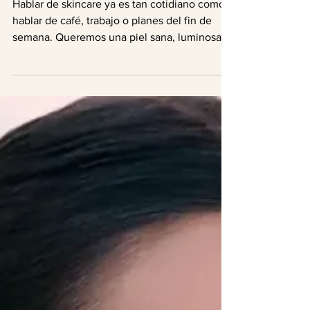
El ABC del skincare: volver a lo
esencial (y hacerlo bien)
Hablar de skincare ya es tan cotidiano como
hablar de café, trabajo o planes del fin de
semana. Queremos una piel sana, luminosa,
que se sienta cómoda y en equilibrio. Pero
entre tendencias, rutinas de 10 pasos,
recomendaciones en redes y lanzamientos
infinitos, la misma pregunta sigue
apareciendo: ¿por dónde empiezo? Fin de
año es una buena excusa para algo simple:
pausar, mirar la piel con honestidad y volver a
lo básico. No a las promesas exageradas, sino
a la información