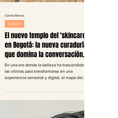
Camila Ramos
Belleza
El nuevo templo del ‘skincare’
en Bogotá: la nueva curaduría
que domina la conversación.
En una era donde la belleza ha trascendido
las vitrinas para transformarse en una
experiencia sensorial y digital, el mapa del
retail en Colombia se redefine. Aruma, la
cadena que ha sabido leer el pulso de las
nuevas generaciones, consolida su liderazgo
con la apertura de su tienda número 30,