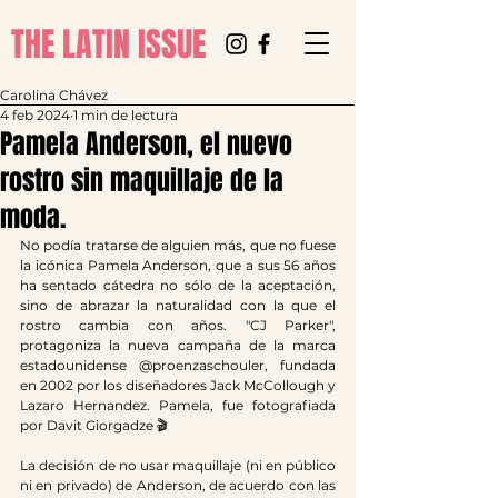
THE LATIN ISSUE
Carolina Chávez
4 feb 2024
1 min de lectura
Pamela Anderson, el nuevo
rostro sin maquillaje de la
moda.
No podía tratarse de alguien más, que no fuese 
la icónica Pamela Anderson, que a sus 56 años 
ha sentado cátedra no sólo de la aceptación, 
sino de abrazar la naturalidad con la que el 
rostro cambia con años. "CJ Parker", 
protagoniza la nueva campaña de la marca 
estadounidense @proenzaschouler, fundada 
en 2002 por los diseñadores Jack McCollough y 
Lazaro Hernandez. Pamela, fue fotografiada 
por Davit Giorgadze 🎬
La decisión de no usar maquillaje (ni en público 
ni en privado) de Anderson, de acuerdo con las 